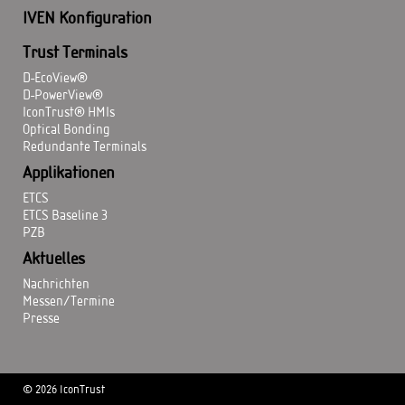
IVEN Konfiguration
Trust Terminals
D-EcoView®
D-PowerView®
IconTrust® HMIs
Optical Bonding
Redundante Terminals
Applikationen
ETCS
ETCS Baseline 3
PZB
Aktuelles
Nachrichten
Messen/Termine
Presse
© 2026 IconTrust