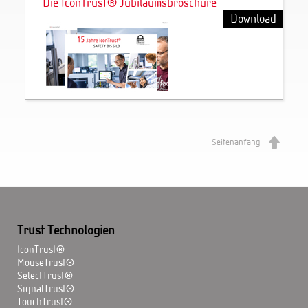
Die IconTrust® Jubiläumsbroschüre
Download
Seitenanfang
Trust Technologien
IconTrust®
MouseTrust®
SelectTrust®
SignalTrust®
TouchTrust®