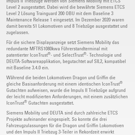
Impuls II Triebzüge werden von Siemens Mobility mit ETCS
Level 2 ausgestattet. Dabei wird die bewährte Siemens ETCS
Level 2 Lösung Trainguard 200 OBU mit dem Baseline 3
Maintenance Release 1 eingesetzt. Im Dezember 2020 waren
damit bereits 51 Lokomotiven und 8 Triebzüge ausgestattet und
zugelassen.
Für die sichere Displayanzeige setzt Siemens Mobility das
redundante MFTRS1080kwa Führerstandterminal mit
®
®
patentierter IconTrust
- und SelectTrust
- Technologie und
DEUTA-Softwareapplikation, begutachtet auf SIL2, kompatibel
mit Baseline 3.4.0 ein.
Während die beiden Lokomotiven Dragon und Griffin die
®
gleiche Basisanforderung mit einem identischen IconTrust
Gutachten aufweisen, wurde die Impuls II Triebzüge aufgrund
der leicht modifizierten Anforderungen, mit einem zusätzlichen
®
IconTrust
Gutachten ausgestattet.
Siemens Mobility und DEUTA sind durch zahlreiche ETCS
Projekte aufeinander eingespielt. So konnte die drei
Fahrzeugzulassungen für die Dragon und Griffin Lokomotiven
und den Impuls II Triebzug 3-Teiler in Rekordzeit erwirkt