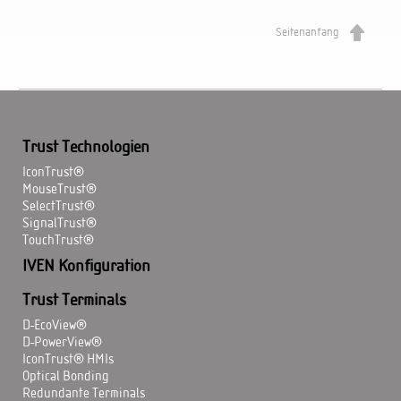
Seitenanfang
Trust Technologien
IconTrust®
MouseTrust®
SelectTrust®
SignalTrust®
TouchTrust®
IVEN Konfiguration
Trust Terminals
D-EcoView®
D-PowerView®
IconTrust® HMIs
Optical Bonding
Redundante Terminals